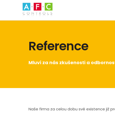
Reference
Mluví za nás zkušenosti a odbornos
Naše firma za celou dobu své existence již 