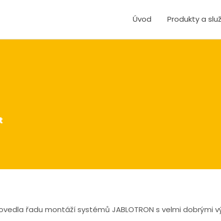
Úvod
Produkty a slu
t
provedla řadu montáží systémů JABLOTRON s velmi dobrými vý