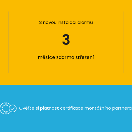
S novou instalací alarmu
3
měsíce zdarma střežení
Ověřte si platnost certifikace
montážního partnera