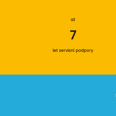
až
7
let servisní podpory